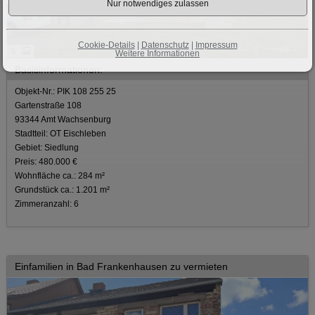
Cookie-Details
|
Datenschutz
|
Impressum
5
Weitere Informationen
Basisinformationen:
Objekt-Nr.: PIK 108 255 25
Gartenstraße 108
93344 Amt Wachsenburg
Stadtteil: OT Eischleben
Gebiet: Siedlung
Preis: 480.000 €
Wohnfläche ca.: 284 m²
Grundstück ca.: 1.201 m²
Zimmeranzahl: 6
Einfamilien in Bad Frankenhausen zu vermieten